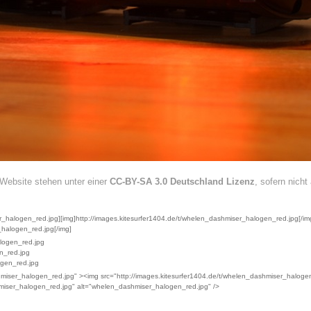
r Website stehen unter einer
CC-BY-SA 3.0 Deutschland Lizenz
, sofern nich
_halogen_red.jpg][img]http://images.kitesurfer1404.de/t/whelen_dashmiser_halogen_red.jpg[/img]
_halogen_red.jpg[/img]
logen_red.jpg
n_red.jpg
ogen_red.jpg
hmiser_halogen_red.jpg" ><img src="http://images.kitesurfer1404.de/t/whelen_dashmiser_haloge
hmiser_halogen_red.jpg" alt="whelen_dashmiser_halogen_red.jpg" />