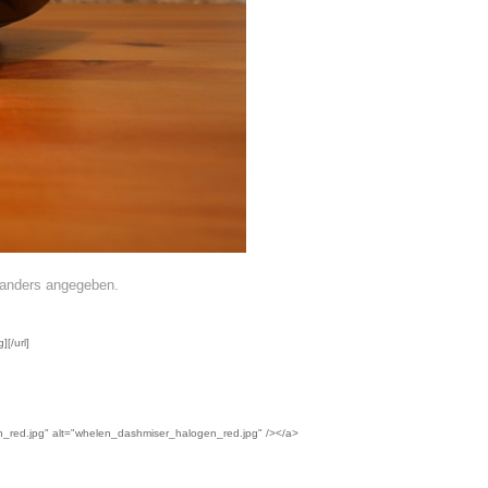
t anders angegeben.
[/url]
n_red.jpg" alt="whelen_dashmiser_halogen_red.jpg" /></a>