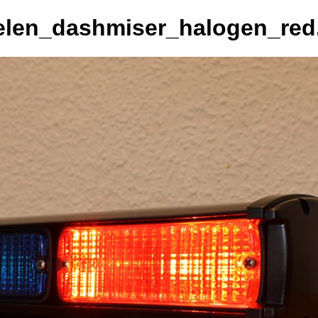
len_dashmiser_halogen_red