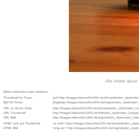
Alle Inhalte diese
Bilder einbinden oder verlinken:
Thumbnail für Foren
[url=http://images.kitesurfer1404.de/show/whelen_dashmiser
Bild für Foren
[img]http://images.kitesurfer1404.de/img/whelen_dashmiser
URL zu dieser Seite
http://images.kitesurfer1404.de/show/whelen_dashmiser_ha
URL Thumbnail
http://images.kitesurfer1404.de/t/whelen_dashmiser_haloge
URL Bild
http://images.kitesurfer1404.de/img/whelen_dashmiser_hal
HTML Link auf Thumbnail
<a href="http://images.kitesurfer1404.de/show/whelen_das
HTML Bild
<img src="http://images.kitesurfer1404.de/img/whelen_das