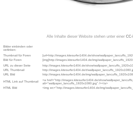
Alle Inhalte dieser Website stehen unter einer
CC-
Bilder einbinden oder
verlinken:
Thumbnail für Foren
[url=http://images.kitesurfer1404.de/show/wallpaper_lancuffs_1920
Bild für Foren
[img]http://images.kitesurfer1404.de/img/wallpaper_lancuffs_1920
URL zu dieser Seite
http://images.kitesurfer1404.de/show/wallpaper_lancuffs_1920x1
URL Thumbnail
http://images.kitesurfer1404.de/t/wallpaper_lancuffs_1920x1080.
URL Bild
http://images.kitesurfer1404.de/img/wallpaper_lancuffs_1920x108
<a href="http://images.kitesurfer1404.de/show/wallpaper_lancuff
HTML Link auf Thumbnail
alt="wallpaper_lancuffs_1920x1080.jpg" /></a>
HTML Bild
<img src="http://images.kitesurfer1404.de/img/wallpaper_lancuff