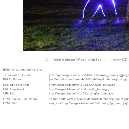
Alle Inhalte dieser Website stehen unter einer
CC-
Bilder einbinden oder verlinken:
Thumbnail für Foren
[url=http://images.kitesurfer1404.de/show/lp_baum.jpg][img]h
Bild für Foren
[img]http://images.kitesurfer1404.de/img/lp_baum.jpg[/img]
URL zu dieser Seite
http://images.kitesurfer1404.de/show/lp_baum.jpg
URL Thumbnail
http://images.kitesurfer1404.de/t/lp_baum.jpg
URL Bild
http://images.kitesurfer1404.de/img/lp_baum.jpg
HTML Link auf Thumbnail
<a href="http://images.kitesurfer1404.de/show/lp_baum.jpg"
HTML Bild
<img src="http://images.kitesurfer1404.de/img/lp_baum.jpg" 