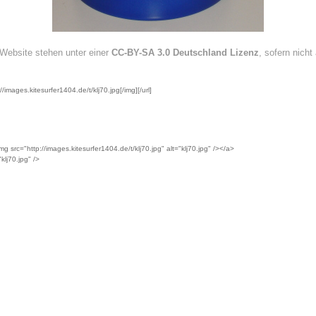
r Website stehen unter einer
CC-BY-SA 3.0 Deutschland Lizenz
, sofern nich
/images.kitesurfer1404.de/t/klj70.jpg[/img][/url]
g src="http://images.kitesurfer1404.de/t/klj70.jpg" alt="klj70.jpg" /></a>
klj70.jpg" />