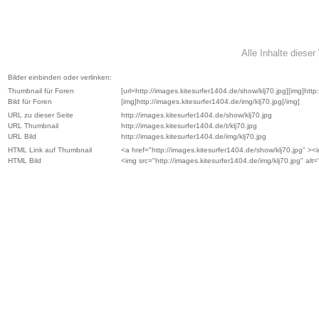
Alle Inhalte diese
Bilder einbinden oder verlinken:
Thumbnail für Foren
[url=http://images.kitesurfer1404.de/show/klj70.jpg][img]http:/
Bild für Foren
[img]http://images.kitesurfer1404.de/img/klj70.jpg[/img]
URL zu dieser Seite
http://images.kitesurfer1404.de/show/klj70.jpg
URL Thumbnail
http://images.kitesurfer1404.de/t/klj70.jpg
URL Bild
http://images.kitesurfer1404.de/img/klj70.jpg
HTML Link auf Thumbnail
<a href="http://images.kitesurfer1404.de/show/klj70.jpg" ><im
HTML Bild
<img src="http://images.kitesurfer1404.de/img/klj70.jpg" alt="