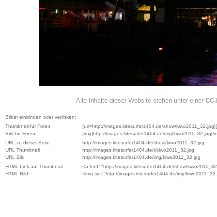
Alle Inhalte dieser Website stehen unter einer
CC-
Bilder einbinden oder verlinken:
Thumbnail für Foren
[url=http://images.kitesurfer1404.de/show/kiwo2011_32.jpg][i
Bild für Foren
[img]http://images.kitesurfer1404.de/img/kiwo2011_32.jpg[/i
URL zu dieser Seite
http://images.kitesurfer1404.de/show/kiwo2011_32.jpg
URL Thumbnail
http://images.kitesurfer1404.de/t/kiwo2011_32.jpg
URL Bild
http://images.kitesurfer1404.de/img/kiwo2011_32.jpg
HTML Link auf Thumbnail
<a href="http://images.kitesurfer1404.de/show/kiwo2011_32.
HTML Bild
<img src="http://images.kitesurfer1404.de/img/kiwo2011_32.