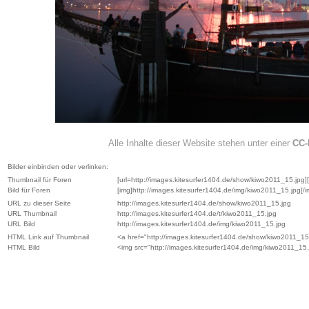
Alle Inhalte dieser Website stehen unter einer
CC-
Bilder einbinden oder verlinken:
Thumbnail für Foren
[url=http://images.kitesurfer1404.de/show/kiwo2011_15.jpg][i
Bild für Foren
[img]http://images.kitesurfer1404.de/img/kiwo2011_15.jpg[/i
URL zu dieser Seite
http://images.kitesurfer1404.de/show/kiwo2011_15.jpg
URL Thumbnail
http://images.kitesurfer1404.de/t/kiwo2011_15.jpg
URL Bild
http://images.kitesurfer1404.de/img/kiwo2011_15.jpg
HTML Link auf Thumbnail
<a href="http://images.kitesurfer1404.de/show/kiwo2011_15.
HTML Bild
<img src="http://images.kitesurfer1404.de/img/kiwo2011_15.