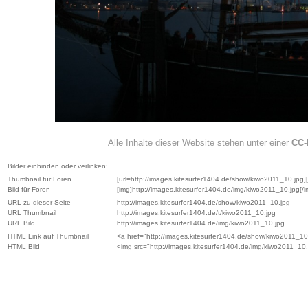
Alle Inhalte dieser Website stehen unter einer
CC-
Bilder einbinden oder verlinken:
Thumbnail für Foren
[url=http://images.kitesurfer1404.de/show/kiwo2011_10.jpg][i
Bild für Foren
[img]http://images.kitesurfer1404.de/img/kiwo2011_10.jpg[/i
URL zu dieser Seite
http://images.kitesurfer1404.de/show/kiwo2011_10.jpg
URL Thumbnail
http://images.kitesurfer1404.de/t/kiwo2011_10.jpg
URL Bild
http://images.kitesurfer1404.de/img/kiwo2011_10.jpg
HTML Link auf Thumbnail
<a href="http://images.kitesurfer1404.de/show/kiwo2011_10.
HTML Bild
<img src="http://images.kitesurfer1404.de/img/kiwo2011_10.