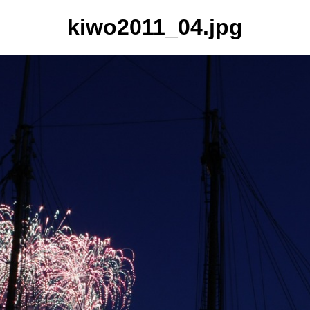
kiwo2011_04.jpg