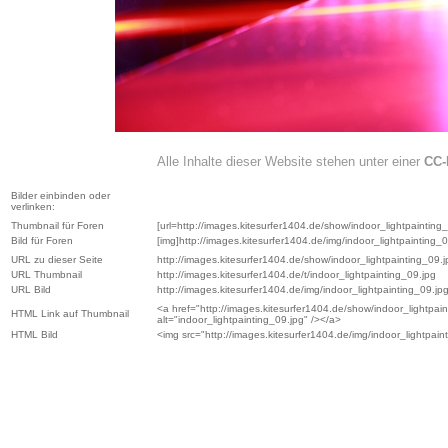
Alle Inhalte dieser Website stehen unter einer
CC-
Bilder einbinden oder
verlinken:
Thumbnail für Foren
[url=http://images.kitesurfer1404.de/show/indoor_lightpainting_0
Bild für Foren
[img]http://images.kitesurfer1404.de/img/indoor_lightpainting_0
URL zu dieser Seite
http://images.kitesurfer1404.de/show/indoor_lightpainting_09.j
URL Thumbnail
http://images.kitesurfer1404.de/t/indoor_lightpainting_09.jpg
URL Bild
http://images.kitesurfer1404.de/img/indoor_lightpainting_09.jp
<a href="http://images.kitesurfer1404.de/show/indoor_lightpain
HTML Link auf Thumbnail
alt="indoor_lightpainting_09.jpg" /></a>
HTML Bild
<img src="http://images.kitesurfer1404.de/img/indoor_lightpaint